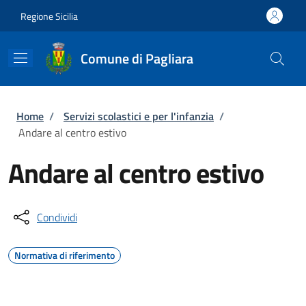
Salta al contenuto principale
Skip to footer content
Regione Sicilia
Comune di Pagliara
Briciole di pane
Home
/
Servizi scolastici e per l'infanzia
/
Andare al centro estivo
Andare al centro estivo
Condividi
Normativa di riferimento