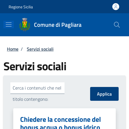
Salta al contenuto principale
Skip to footer content
Regione Sicilia
Comune di Pagliara
Briciole di pane
Home
/
Servizi sociali
Servizi sociali
Cerca i contenuti che nel
titolo contengono:
Chiedere la concessione del
bonus acqua o bonus idrico