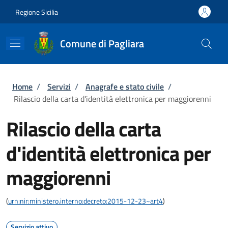
Salta al contenuto principale
Skip to footer content
Regione Sicilia
Comune di Pagliara
Briciole di pane
Home
/
Servizi
/
Anagrafe e stato civile
/
Rilascio della carta d'identità elettronica per maggiorenni
Rilascio della carta
d'identità elettronica per
maggiorenni
(
urn:nir:ministero.interno:decreto:2015-12-23~art4
)
Servizio attivo