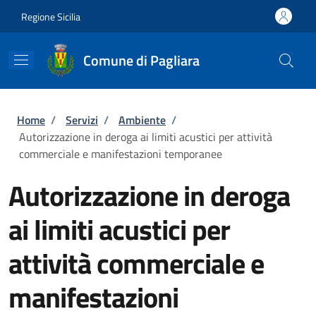
Salta al contenuto principale
Skip to footer content
Regione Sicilia
Comune di Pagliara
Briciole di pane
Home
/
Servizi
/
Ambiente
/
Autorizzazione in deroga ai limiti acustici per attività
commerciale e manifestazioni temporanee
Autorizzazione in deroga
ai limiti acustici per
attività commerciale e
manifestazioni