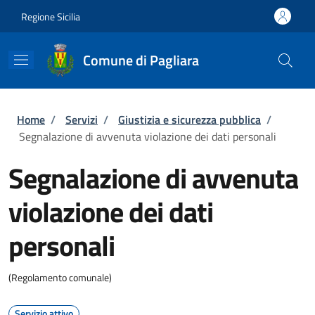
Salta al contenuto principale
Skip to footer content
Regione Sicilia
Comune di Pagliara
Briciole di pane
Home
/
Servizi
/
Giustizia e sicurezza pubblica
/
Segnalazione di avvenuta violazione dei dati personali
Segnalazione di avvenuta
violazione dei dati
personali
(Regolamento comunale)
Servizio attivo